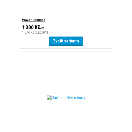
Zvolit variantu
Sailfish - Swim buoy
1 050 Kč
/
ks
868 Kč
bez DPH
Přidat do košíku