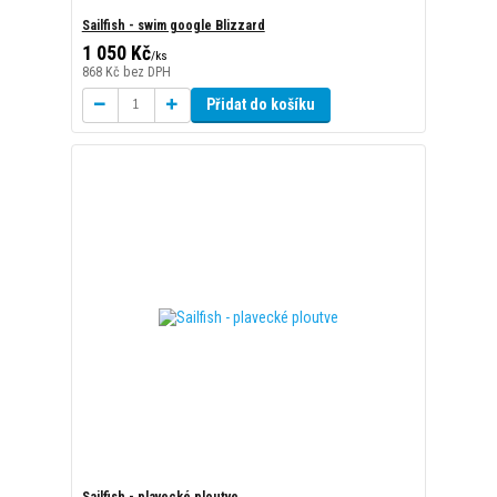
Sailfish - plavecké ploutve
1 050 Kč
/
ks
868 Kč
bez DPH
Zvolit variantu