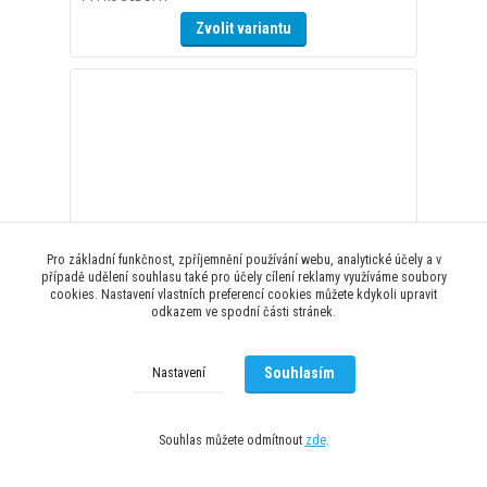
Pro základní funkčnost, zpříjemnění používání webu, analytické účely a v
případě udělení souhlasu také pro účely cílení reklamy využíváme soubory
Sailfish - swim google BREEZE Silver Mirror
cookies. Nastavení vlastních preferencí cookies můžete kdykoli upravit
900 Kč
odkazem ve spodní části stránek.
/
ks
744 Kč
bez DPH
Přidat do košíku
Souhlasím
Nastavení
Souhlas můžete odmítnout
zde
.