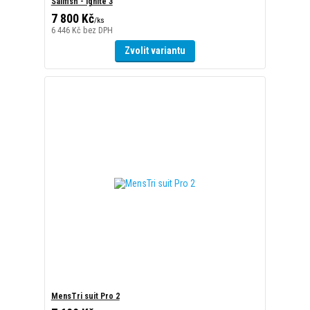
MensTri suit Pro 2
7 600 Kč
/
ks
6 281 Kč
bez DPH
Zvolit variantu