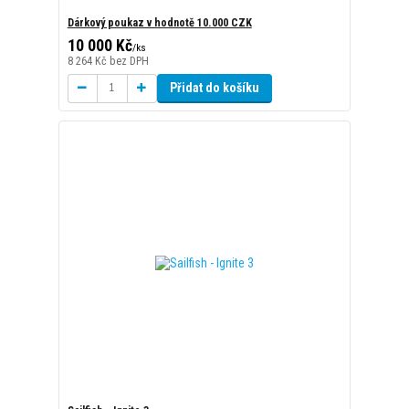
Sailfish - Ignite 3
7 800 Kč
/
ks
6 446 Kč
bez DPH
Zvolit variantu