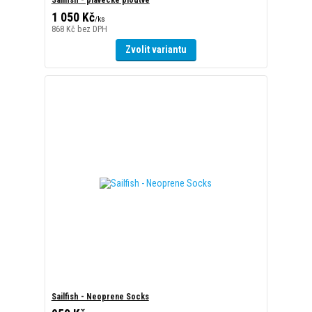
Sailfish - Neoprene Socks
950 Kč
/
ks
785 Kč
bez DPH
Zvolit variantu