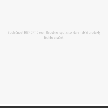
Společnost HISPORT Czech Republic, spol.s r.o. dále nabízí produkty
těchto značek: