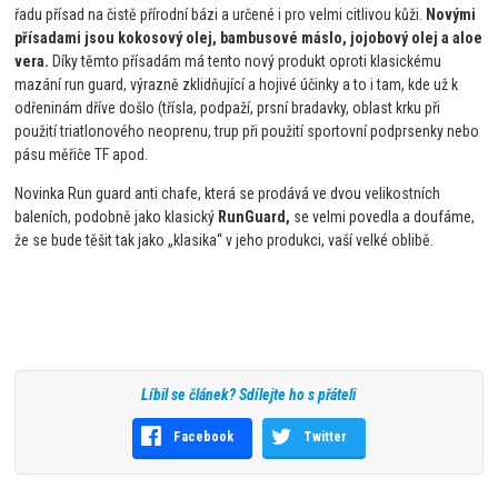
řadu přísad na čistě přírodní bázi a určené i pro velmi citlivou kůži.
Novými
přísadami jsou kokosový olej, bambusové máslo, jojobový olej a aloe
vera.
Díky těmto přísadám má tento nový produkt oproti klasickému
mazání run guard, výrazně zklidňující a hojivé účinky a to i tam, kde už k
odřeninám dříve došlo (třísla, podpaží, prsní bradavky, oblast krku při
použití triatlonového neoprenu, trup při použití sportovní podprsenky nebo
pásu měřiče TF apod.
Novinka Run guard anti chafe, která se prodává ve dvou velikostních
baleních, podobně jako klasický
RunGuard,
se velmi povedla a doufáme,
že se bude těšit tak jako „klasika“ v jeho produkci, vaší velké oblibě.
Líbil se článek? Sdílejte ho s přáteli
Facebook
Twitter