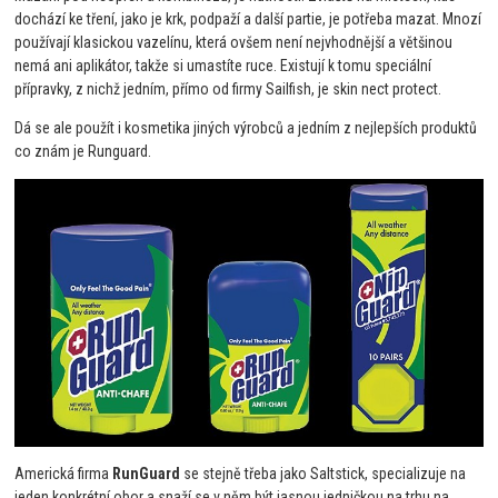
dochází ke tření, jako je krk, podpaží a další partie, je potřeba mazat. Mnozí
používají klasickou vazelínu, která ovšem není nejvhodnější a většinou
nemá ani aplikátor, takže si umastíte ruce. Existují k tomu speciální
přípravky, z nichž jedním, přímo od firmy Sailfish, je skin nect protect.
Dá se ale použít i kosmetika jiných výrobců a jedním z nejlepších produktů
co znám je Runguard.
Americká firma
RunGuard
se stejně třeba jako Saltstick, specializuje na
jeden konkrétní obor a snaží se v něm být jasnou jedničkou na trhu na