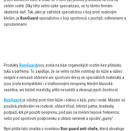
celém světě. Díky této velmi úzké specializaci, se to těmto firmám
skutečně daří. Tak, jako je saltstick specialistou v boji proti svalovým
křečím, je
RunGuard
specialistou v boji sportovců s puchýři, odřeninami a
opruzeninami.
Produkty
RunGuard
jsou zcela na bázi organických rostlin bez přídavku
tuků a parfémů. To zajišťuje, že se velmi rychle vstřebají do kůže a vůbec
nešpiní a nemastí oblečení ani sportovní dresy ze speciálních materiálů a
jsou zcela kompatibilní i s triatlonovými neopreny, kterým klasická
vazelína, ani běžné mastičky, příliš nesvědčí a zkracují jejich životnost.
RunGuard
je odolný proti tření kůže i oděvu o kůži, potu i vodě. Mazání se
používá především na rozkrok, oblast třísel, intimní partie, bradavky,
podpaží, krk při použití neoprenu, pod pás na měření tepové frekvence,
nebo pod sportovní podprsenku a oblast ramínek a spodní „gumy“.
Nyní přišla tato značka s novinkou
Run guard anti chafe,
která obsahuje