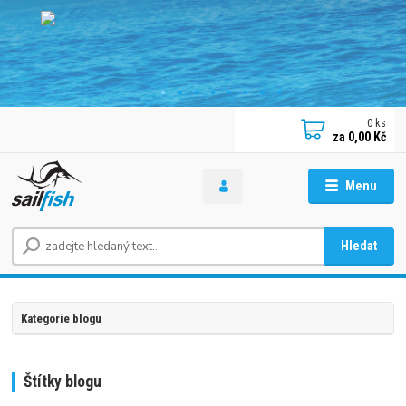
0
ks
za
0,00 Kč
Menu
Hledat
Kategorie blogu
Štítky blogu