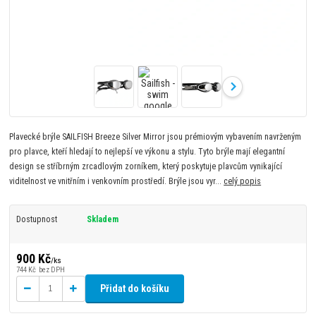
Plavecké brýle SAILFISH Breeze Silver Mirror jsou prémiovým vybavením navrženým
pro plavce, kteří hledají to nejlepší ve výkonu a stylu. Tyto brýle mají elegantní
design se stříbrným zrcadlovým zorníkem, který poskytuje plavcům vynikající
viditelnost ve vnitřním i venkovním prostředí. Brýle jsou vyr...
celý popis
Dostupnost
Skladem
900 Kč
/
ks
744 Kč
bez DPH
Přidat do košíku