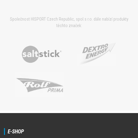
Společnost HISPORT Czech Republic, spol.s r.o. dále nabízí produkty
těchto značek:
E-SHOP