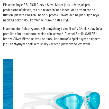
Plavecké brýle SAILFISH Breeze Silver Mirror jsou určeny jak pro
profesionální plavce, tak pro rekreační nadšence. Ať už trénujete na
triatlon, plavete v bazénu nebo si prostě užíváte den na pláži, tyto brýle
nabízejí dokonalou kombinaci funkčnosti a stylu.
Investice do těchto vysoce výkonných brýlí zlepší váš zážitek z plavání a
pomůže vám dosáhnout vašich cílů ve vodě. Plavecké brýle SAILFISH
Breeze Silver Mirror se svojí odolnou konstrukcí a špičkovým designem
jsou nezbytným doplňkem sbírky každého plaveckého vybavení.