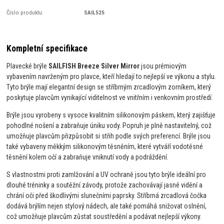
Číslo produktu:
SAIL525
Kompletní specifikace
Plavecké brýle
SAILFISH Breeze Silver Mirror
jsou prémiovým
vybavením navrženým pro plavce, kteří hledají to nejlepší ve výkonu a stylu.
Tyto brýle mají elegantní design se stříbrným zrcadlovým zorníkem, který
poskytuje plavcům vynikající viditelnost ve vnitřním i venkovním prostředí.
Brýle jsou vyrobeny s vysoce kvalitním silikonovým páskem, který zajišťuje
pohodlné nošení a zabraňuje úniku vody. Popruh je plně nastavitelný, což
umožňuje plavcům přizpůsobit si střih podle svých preferencí. Brýle jsou
také vybaveny měkkým silikonovým těsněním, které vytváří vodotěsné
těsnění kolem očí a zabraňuje vniknutí vody a podráždění.
S vlastnostmi proti zamlžování a UV ochraně jsou tyto brýle ideální pro
dlouhé tréninky a soutěžní závody, protože zachovávají jasné vidění a
chrání oči před škodlivými slunečními paprsky. Stříbrná zrcadlová čočka
dodává brýlím nejen stylový nádech, ale také pomáhá snižovat oslnění,
což umožňuje plavcům zůstat soustředění a podávat nejlepší výkony.