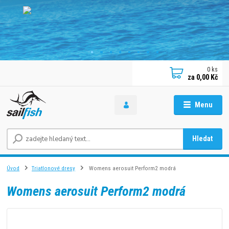
0
ks
za
0,00 Kč
Menu
Hledat
Úvod
Triatlonové dresy
Womens aerosuit Perform2 modrá
Womens aerosuit Perform2 modrá