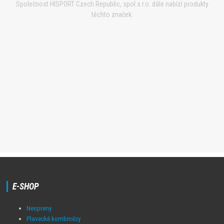
Společnost HISPORT Czech Republic, spol.s r.o. dále nabízí produkty
těchto značek:
E-SHOP
Neopreny
Plavecké kombinézy