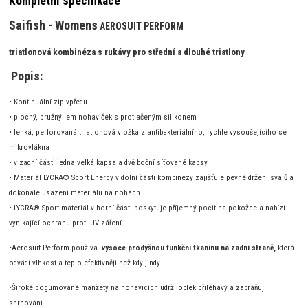
Kompletní specifikace
Saifish - Womens
AEROSUIT PERFORM
triatlonová kombinéza s rukávy pro střední a dlouhé triatlony
Popis:
•
Kontinuální zip vpředu
• plochý, pružný lem nohaviček s protlačeným silikonem
• lehká, perforovaná triatlonová vložka z antibakteriálního, rychle vysoušejícího
se
mikrovlákna
• v zadní části jedna velká kapsa a dvě boční síťované kapsy
• Materiál LYCRA® Sport Energy v dolní části kombinézy zajišťuje pevné držení svalů a
dokonalé usazení materiálu na nohách
• LYCRA® Sport materiál v horní části poskytuje příjemný pocit na pokožce a nabízí
vynikající ochranu proti UV záření
•Aerosuit Perform používá
vysoce prodyšnou funkční tkaninu na zadní straně,
která
odvádí vlhkost a teplo efektivněji než kdy jindy
•
Široké pogumované manžety na nohavicích udrží oblek přiléhavý a zabraňují
shrnování.