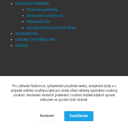
OBCHODNÍ PODMÍNKY
Obchodní podmínky
Odstoupení od smlouvy
Reklamační list
Zásady ochrany osobních údajů
VELKOOBCHOD
KONTAKT, POPTÁVKA, INFO
GALERIE
Pro základní funkčnost, zpříjemnění používání webu, analytické účely a v
případě udělení souhlasu také pro účely cílení reklamy využíváme soubory
+420 602 222 405
cookies. Nastavení vlastních preferencí cookies můžete kdykoli upravit
hisport@hisport.cz
odkazem ve spodní části stránek.
Souhlasím
Nastavení