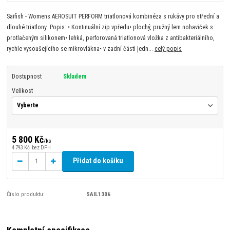
Saifish - Womens AEROSUIT PERFORM triatlonová kombinéza s rukávy pro střední a
dlouhé triatlony Popis: • Kontinuální zip vpředu• plochý, pružný lem nohaviček s
protlačeným silikonem• lehká, perforovaná triatlonová vložka z antibakteriálního,
rychle vysoušejícího se mikrovlákna• v zadní části jedn...
celý popis
Dostupnost
Skladem
Velikost
5 800 Kč
/
ks
4 793 Kč
bez DPH
Přidat do košíku
Číslo produktu:
SAIL1306