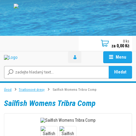
0
ks
za
0,00 Kč
Menu
Hledat
Úvod
Triatlonové dresy
Sailfish Womens Tribra Comp
Sailfish Womens Tribra Comp