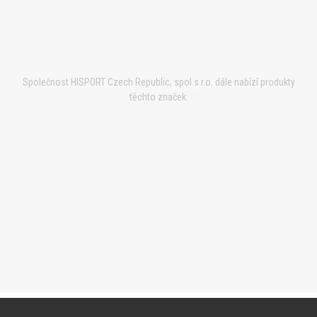
Společnost HISPORT Czech Republic, spol.s r.o. dále nabízí produkty
těchto značek: