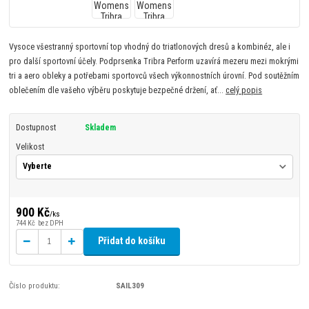
Vysoce všestranný sportovní top vhodný do triatlonových dresů a kombinéz, ale i
pro další sportovní účely. Podprsenka Tribra Perform uzavírá mezeru mezi mokrými
tri a aero obleky a potřebami sportovců všech výkonnostních úrovní. Pod soutěžním
oblečením dle vašeho výběru poskytuje bezpečné držení, ať...
celý popis
Dostupnost
Skladem
Velikost
900 Kč
/
ks
744 Kč
bez DPH
Přidat do košíku
Číslo produktu:
SAIL309