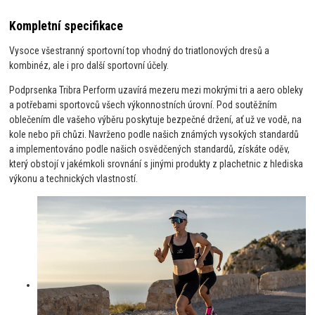
Kompletní specifikace
Vysoce všestranný sportovní top vhodný do triatlonových dresů a
kombinéz, ale i pro další sportovní účely.
Podprsenka Tribra Perform uzavírá mezeru mezi mokrými tri a aero obleky
a potřebami sportovců všech výkonnostních úrovní. Pod soutěžním
oblečením dle vašeho výběru poskytuje bezpečné držení, ať už ve vodě, na
kole nebo při chůzi. Navrženo podle našich známých vysokých standardů
a implementováno podle našich osvědčených standardů, získáte oděv,
který obstojí v jakémkoli srovnání s jinými produkty z plachetnic z hlediska
výkonu a technických vlastností.